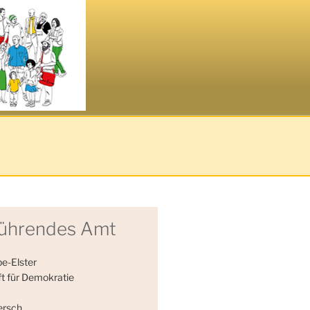
EMOKRATIE
führendes Amt
be-Elster
t für Demokratie
ersch