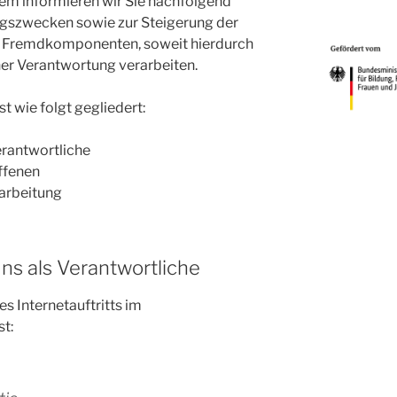
em informieren wir Sie nachfolgend
ngszwecken sowie zur Steigerung der
n Fremdkomponenten, soweit hierdurch
ner Verantwortung verarbeiten.
t wie folgt gegliedert:
erantwortliche
offenen
rarbeitung
uns als Verantwortliche
s Internetauftritts im
st: