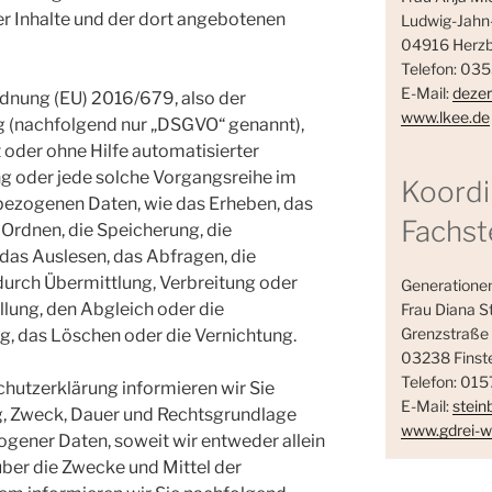
iner Inhalte und der dort angebotenen
Ludwig-Jahn-
04916 Herzb
Telefon: 03
E-Mail:
dezer
ordnung (EU) 2016/679, also der
www.lkee.de
 (nachfolgend nur „DSGVO“ genannt),
it oder ohne Hilfe automatisierter
g oder jede solche Vorgangsreihe im
Koordi
zogenen Daten, wie das Erheben, das
Fachst
 Ordnen, die Speicherung, die
as Auslesen, das Abfragen, die
urch Übermittlung, Verbreitung oder
Generationen
llung, den Abgleich oder die
Frau Diana S
Grenzstraße
g, das Löschen oder die Vernichtung.
03238 Finst
Telefon: 01
hutzerklärung informieren wir Sie
E-Mail:
stein
g, Zweck, Dauer und Rechtsgrundlage
www.gdrei-w
gener Daten, soweit wir entweder allein
er die Zwecke und Mittel der