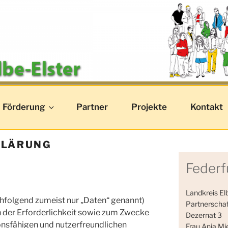
IN ELBE-ELSTER – D
Förderung
Partner
Projekte
Kontakt
KLÄRUNG
Feder
Landkreis El
folgend zumeist nur „Daten“ genannt)
Partnerschaf
 der Erforderlichkeit sowie zum Zwecke
Dezernat 3
ionsfähigen und nutzerfreundlichen
Frau Anja Mi