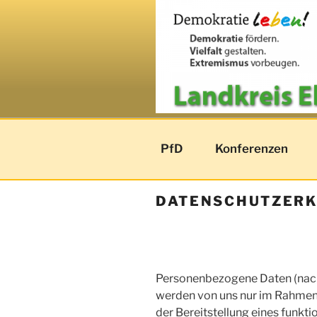
Zum
Inhalt
springen
VIELFALT 
PfD
Konferenzen
LEBEN
DATENSCHUTZER
Personenbezogene Daten (nach
werden von uns nur im Rahmen
der Bereitstellung eines funkt