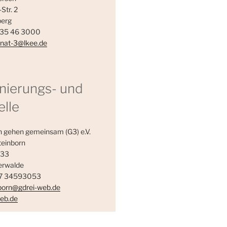
Str. 2
erg
535 46 3000
nat-3@lkee.de
nierungs- und
elle
 gehen gemeinsam (G3) e.V.
teinborn
 33
erwalde
57 34593053
born@gdrei-web.de
eb.de